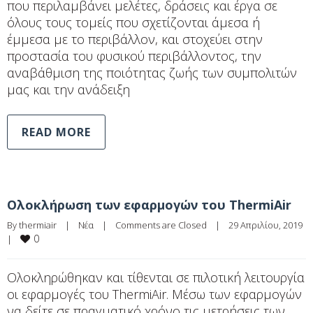
που περιλαμβάνει μελέτες, δράσεις και έργα σε
όλους τους τομείς που σχετίζονται άμεσα ή
έμμεσα με το περιβάλλον, και στοχεύει στην
προστασία του φυσικού περιβάλλοντος, την
αναβάθμιση της ποιότητας ζωής των συμπολιτών
μας και την ανάδειξη
READ MORE
Ολοκλήρωση των εφαρμογών του ThermiAir
By 
thermiair
|
Νέα
|
Comments are Closed
|
29 Απριλίου, 2019    
0
|
Ολοκληρώθηκαν και τίθενται σε πιλοτική λειτουργία
οι εφαρμογές του ThermiAir. Μέσω των εφαρμογών
να δείτε σε πραγματικό χρόνο τις μετρήσεις των